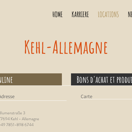
HOME
KARRIERE
LOCATIONS
N
Kehl-Allemagne
nline
Bons d'achat et produ
Adresse
Carte
Blumenstraße 3
77694 Kehl - Allemagne
+49 7851-898 6744